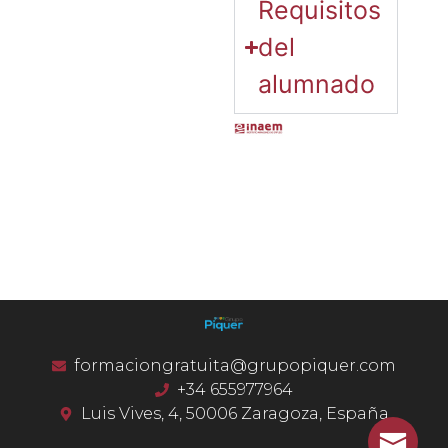
Requisitos
del
alumnado
formaciongratuita@grupopiquer.com
+34 655977964
Luis Vives, 4, 50006 Zaragoza, España